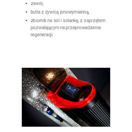
zawór,
butla z żywicą jonowymienną,
zbiornik na sól i solankę, z osprzętem
pozwalającym na przeprowadzenie
regeneracji.