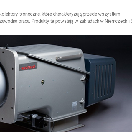
 kolektory słoneczne, które charakteryzują przede wszystkim
zawodna praca. Produkty te powstają w zakładach w Niemczech i S